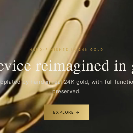
HAND-FINISHED IN 24K GOLD
evice reimagined in 
roplated by hand in real 24K gold, with full functio
preserved.
EXPLORE →