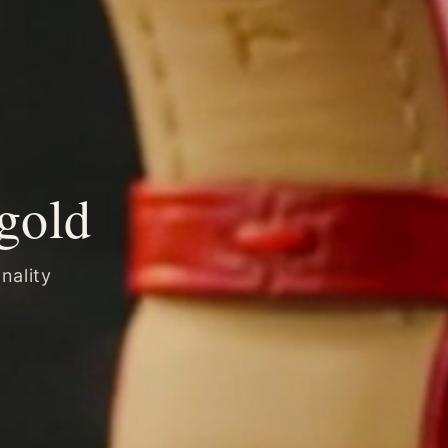
gold
nality