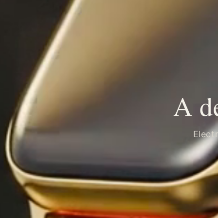
A d
Elect