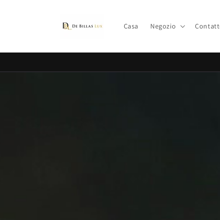
Vai
direttamente
ai contenuti
Casa
Negozio
Contat