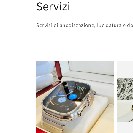
C
Servizi
o
Servizi di anodizzazione, lucidatura e d
l
l
e
z
i
o
n